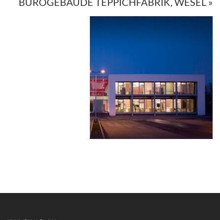
BÜROGEBÄUDE TEPPICHFABRIK, WESEL »