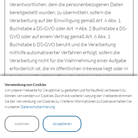
Verantwortlichen, dem die personenbezogenen Daten
bereitgestellt wurden, zu übermitteln, sofern die
Verarbeitung auf der Einwilligung gemäß Art. 6 Abs. 1
Buchstabe a DS-GVO oder Art. 9 Abs. 2 Buchstabe a DS-
GVO oder auf einem Vertrag gemäß Art. 6 Abs. 1
Buchstabe b DS-GVO beruht und die Verarbeitung
mithilfe automatisierter Verfahren erfolgt, sofern die
Verarbeitung nicht für die Wahrnehmung einer Aufgabe
erforderlich ist, die im öffentlichen Interesse liegt oder in
Ausübung öffentlicher Gewalt erfolgt, welche dem
Verantwortlichen übertragen wurde.
Verwendung von Cookies
Um unsere Webseite für Sie optimal zu gestalten und fortlaufend verbessern zu
Ferner hat die betroffene Person bei der Ausübung ihres
können, verwenden wir Cookies. Durch die weitere Nutzung der Webseite stimmen
Sie der Verwendung von Cookies zu. Weitere Informationen zu Cookies erhalten Sie
Rechts auf Datenübertragbarkeit gemäß Art. 20 Abs. 1
in unserer
Datenschutzerklärung
.
DS-GVO das Recht, zu erwirken, dass die
personenbezogenen Daten direkt von einem
Ablehnen
Akzeptieren
Verantwortlichen an einen anderen Verantwortlichen
übermittelt werden, soweit dies technisch machbar ist