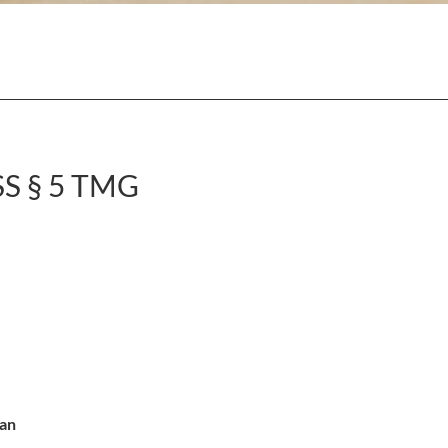
 § 5 TMG
jan