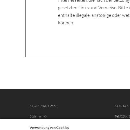
Internetseiten, die nach der Setzung
gesetzten Links und Verweise. Bitte i
enthalte illegale, anstößige oder w
können.
KLUMPJAN GmbH
KONTAK
Südring 4-6
Tel. 0286
46342 Velen-Ramsdorf
Fax. 028
Verwendung von Cookies