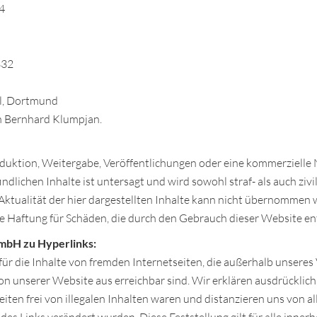
74
332
ll, Dortmund
n Bernhard Klumpjan.
duktion, Weitergabe, Veröffentlichungen oder eine kommerziell
dlichen Inhalte ist untersagt und wird sowohl straf- als auch zivil
er Aktualität der hier dargestellten Inhalte kann nicht übernom
 Haftung für Schäden, die durch den Gebrauch dieser Website en
mbH zu Hyperlinks:
 die Inhalte von fremden Internetseiten, die außerhalb unseres
von unserer Website aus erreichbar sind. Wir erklären ausdrücklic
eiten frei von illegalen Inhalten waren und distanzieren uns von a