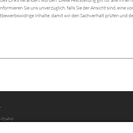
 des Links verändert wurden. Diese Feststellung gilt für alle inne
nformieren Sie uns unverzüglich, falls Sie der Ansicht sind, eine vo
ettbewerbswidrige Inhalte, damit wir den Sachverhalt prüfen und d
T
3-9248-0
63-9248-22