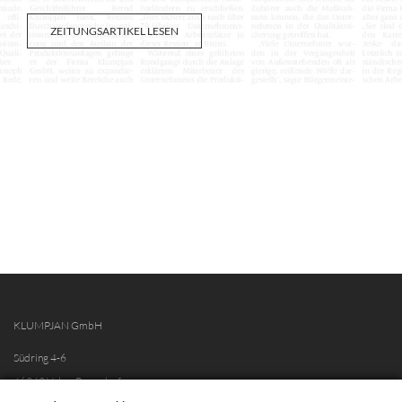
ZEITUNGSARTIKEL LESEN
KLUMPJAN GmbH
Südring 4-6
46342 Velen-Ramsdorf